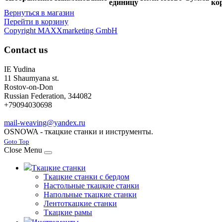
единицу
ко
Вернуться в магазин
Перейти в корзину
Copyright MAXXmarketing GmbH
Contact us
IE Yudina
11 Shaumyana st.
Rostov-on-Don
Russian Federation, 344082
+79094030698
mail-weaving@yandex.ru
OSNOWA - ткацкие станки и инструменты.
Joomla! 3 Templates
Goto Top
Close Menu
Ткацкие станки
Ткацкие станки с бердом
Настольные ткацкие станки
Напольные ткацкие станки
Лентоткацкие станки
Ткацкие рамы