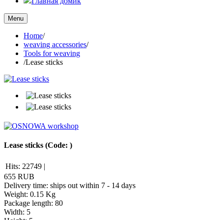
Главная домик
Menu
Home
/
weaving accessories
/
Tools for weaving
/
Lease sticks
Lease sticks
(Code:
)
Hits:
22749
|
655 RUB
Delivery time: ships out within 7 - 14 days
Weight:
0.15 Kg
Package length
:
80
Width
:
5