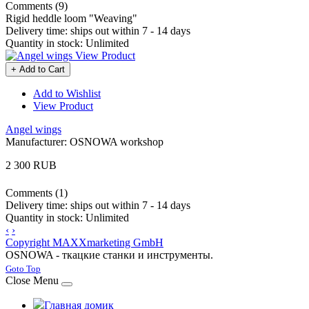
Comments (9)
Rigid heddle loom "Weaving"
Delivery time:
ships out within 7 - 14 days
Quantity in stock:
Unlimited
View Product
+ Add to Cart
Add to Wishlist
View Product
Angel wings
Manufacturer:
OSNOWA workshop
2 300 RUB
Comments (1)
Delivery time:
ships out within 7 - 14 days
Quantity in stock:
Unlimited
‹
›
Copyright MAXXmarketing GmbH
OSNOWA - ткацкие станки и инструменты.
Joomla! 3 Templates
Goto Top
Close Menu
Главная домик