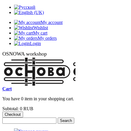
My account
Wishlist
My cart
My orders
Login
OSNOWA workshop
Cart
You have 0 item in your shopping cart.
Subtotal:
0 RUB
Checkout